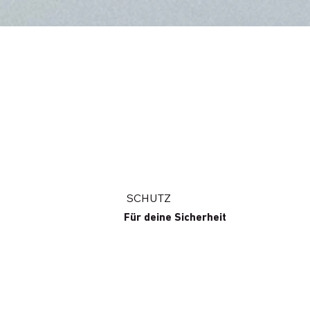
SCHUTZ
Für deine
Sicherheit
Zum Shop