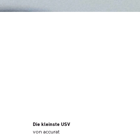
Die kleinste USV
von
accurat